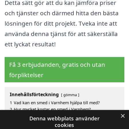
Detta sätt gör att du kan jämföra priser
och tjänster och därmed hitta den bästa
lösningen för ditt projekt. Tveka inte att
använda denna tjänst för att säkerställa
ett lyckat resultat!
Få 3 erbjudanden, gratis och utan
förpliktelser
Innehållsförteckning
gömma
1
Vad kan en smed i Varnhem hjälpa till med?
2
Hur mycket kostar en smed i Varnhem?
×
3
Fördelar med att välja smed i Varnhem
Denna webbplats använder
4
Sök efter en smed i de omgivande städerna till
cookies
Varnhem