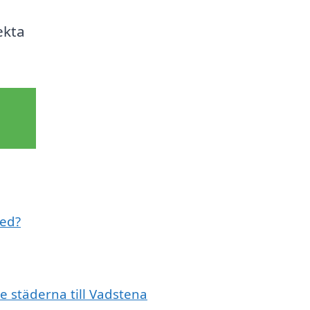
ekta
med?
e städerna till Vadstena