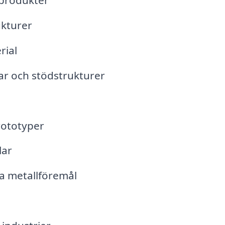
lprodukter
ukturer
rial
ar och stödstrukturer
rototyper
lar
a metallföremål