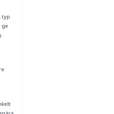
t typ
a ge
g.
re
nkelt
begära