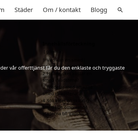
m
Städer
Om / kontakt
Blogg
Innehållsförteckning
gömma
1
Vad kan en smed i
Vadstena hjälpa till med?
er vår offerttjänst får du den enklaste och tryggaste
2
Hur mycket kostar en
smed i Vadstena?
3
Fördelar med att välja
smed i Vadstena
4
Sök efter en skicklig
smed i de omgivande
städerna till Vadstena