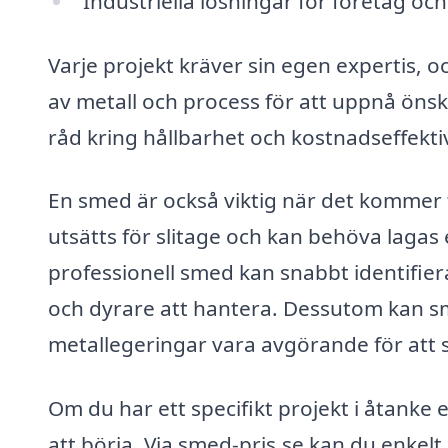
Industriella lösningar för företag och
Varje projekt kräver sin egen expertis, o
av metall och process för att uppnå öns
råd kring hållbarhet och kostnadseffektiv
En smed är också viktig när det kommer t
utsätts för slitage och kan behöva laga
professionell smed kan snabbt identifie
och dyrare att hantera. Dessutom kan s
metallegeringar vara avgörande för att s
Om du har ett specifikt projekt i åtanke e
att börja. Via smed-pris.se kan du enkel