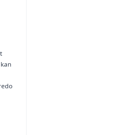
t
 kan
 redo