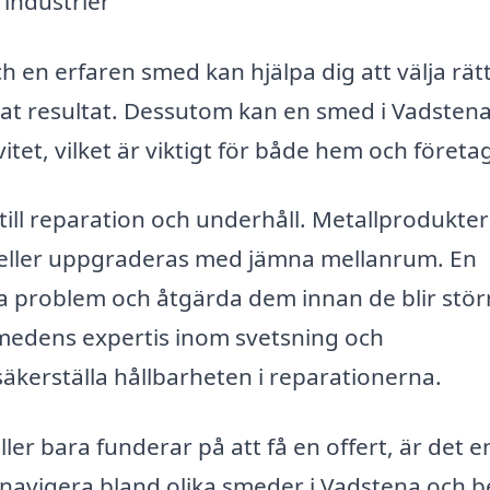
 industrier
ch en erfaren smed kan hjälpa dig att välja rät
kat resultat. Dessutom kan en smed i Vadsten
itet, vilket är viktigt för både hem och företa
ill reparation och underhåll. Metallprodukter
s eller uppgraderas med jämna mellanrum. En
ra problem och åtgärda dem innan de blir stör
medens expertis inom svetsning och
äkerställa hållbarheten i reparationerna.
ller bara funderar på att få en offert, är det e
t navigera bland olika smeder i Vadstena och 