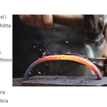
d i
hitta
,
finns
era
föra