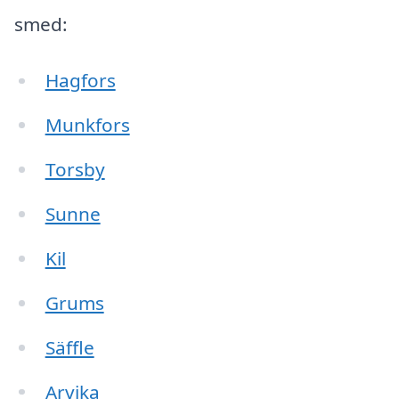
smed:
Hagfors
Munkfors
Torsby
Sunne
Kil
Grums
Säffle
Arvika