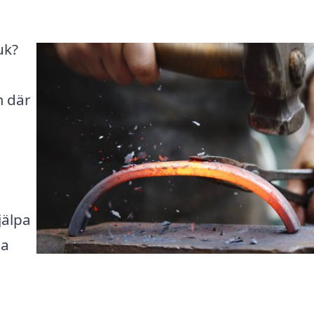
uk?
m där
jälpa
na