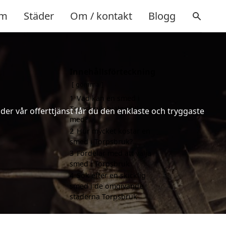
m
Städer
Om / kontakt
Blogg
Innehållsförteckning
gömma
1
Vad kan en smed i
Torpsbruk hjälpa till
er vår offerttjänst får du den enklaste och tryggaste
med?
2
Hur mycket kostar en
smed i Torpsbruk?
3
Fördelar med att välja
smed i Torpsbruk
4
Sök efter en skicklig
smed i de omgivande
städerna Torpsbruk