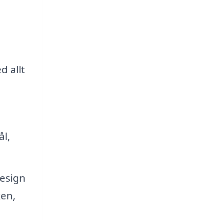
d allt
ål,
design
ken,