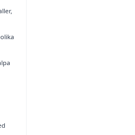
ller,
olika
älpa
ed