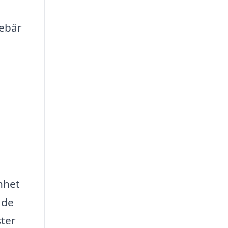
ebär
enhet
ade
ster