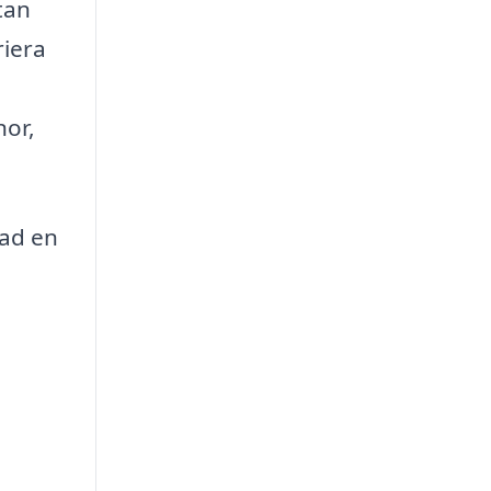
tan
riera
nor,
vad en