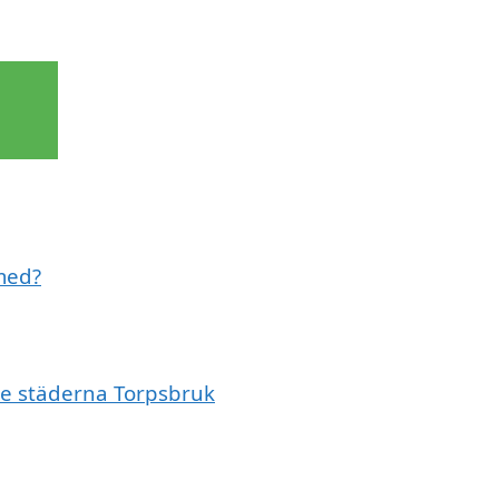
 med?
de städerna Torpsbruk