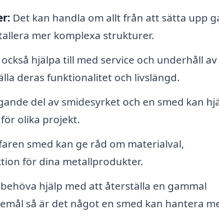
r:
Det kan handla om allt från att sätta upp ga
nstallera mer komplexa strukturer.
ckså hjälpa till med service och underhåll av 
lla deras funktionalitet och livslängd.
gande del av smidesyrket och en smed kan hj
för olika projekt.
faren smed kan ge råd om materialval,
tion för dina metallprodukter.
 behöva hjälp med att återställa en gammal
föremål så är det något en smed kan hantera m