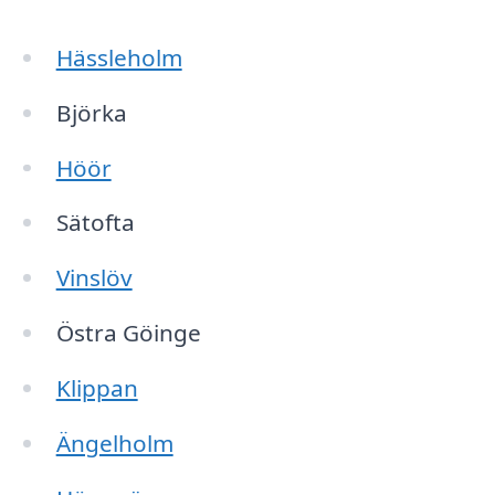
Hässleholm
Björka
Höör
Sätofta
Vinslöv
Östra Göinge
Klippan
Ängelholm