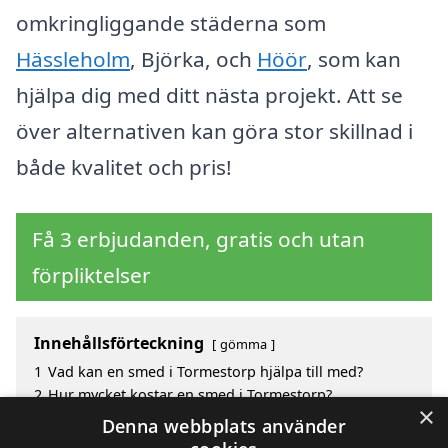
omkringliggande städerna som
Hässleholm
, Björka, och
Höör
, som kan
hjälpa dig med ditt nästa projekt. Att se
över alternativen kan göra stor skillnad i
både kvalitet och pris!
Få 3 erbjudanden, gratis och utan
förpliktelser
Innehållsförteckning
gömma
1
Vad kan en smed i Tormestorp hjälpa till med?
2
Hur mycket kostar en smed i Tormestorp?
×
3
Fördelar med att välja smed i Tormestorp
Denna webbplats använder
4
Sök efter en skicklig smed i de omgivande städerna