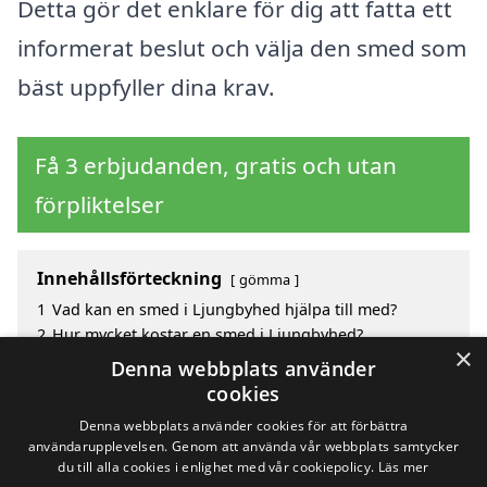
Detta gör det enklare för dig att fatta ett
informerat beslut och välja den smed som
bäst uppfyller dina krav.
Få 3 erbjudanden, gratis och utan
förpliktelser
Innehållsförteckning
gömma
1
Vad kan en smed i Ljungbyhed hjälpa till med?
2
Hur mycket kostar en smed i Ljungbyhed?
×
3
Fördelar med att välja smed i Ljungbyhed
Denna webbplats använder
4
Sök efter en skicklig smed i de omgivande städerna
cookies
Ljungbyhed
Denna webbplats använder cookies för att förbättra
användarupplevelsen. Genom att använda vår webbplats samtycker
du till alla cookies i enlighet med vår cookiepolicy.
Läs mer