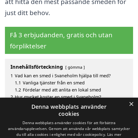
att hitta den mest passande smeden för
just ditt behov.
Få 3 erbjudanden, gratis och utan
förpliktelser
Innehållsförteckning
gömma
1
Vad kan en smed i Svaneholm hjälpa till med?
1.1
Vanliga tjänster från en smed
1.2
Fördelar med att anlita en lokal smed
2
Hur mycket kostar en smed i Svaneholm?
×
3
Fördelar med att välja smed i Svaneholm
Denna webbplats använder
4
Sök efter en skicklig smed i de omgivande städerna
cookies
till Svaneholm
Denna webbplats använder cookies för att förbättra
användarupplevelsen. Genom att använda vår webbplats samtycker
du till alla cookies i enlighet med vår cookiepolicy.
Läs mer