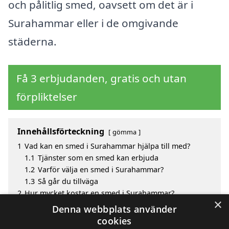
och pålitlig smed, oavsett om det är i
Surahammar eller i de omgivande
städerna.
Få 3 erbjudanden, gratis och utan
förpliktelser
Innehållsförteckning
gömma
1
Vad kan en smed i Surahammar hjälpa till med?
1.1
Tjänster som en smed kan erbjuda
1.2
Varför välja en smed i Surahammar?
1.3
Så går du tillväga
2
Hur mycket kostar en smed i Surahammar?
×
3
Fördelar med att välja smed i Surahammar
Denna webbplats använder
4
Sök efter en skicklig smed i de omgivande städerna
cookies
till Surahammar