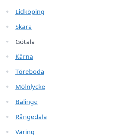
Lidköping
Skara
Götala
Kärna
Töreboda
Mölnlycke
Bälinge
Rångedala
Väring