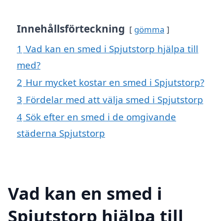
Innehållsförteckning
gömma
1
Vad kan en smed i Spjutstorp hjälpa till
med?
2
Hur mycket kostar en smed i Spjutstorp?
3
Fördelar med att välja smed i Spjutstorp
4
Sök efter en smed i de omgivande
städerna Spjutstorp
Vad kan en smed i
Spjutstorp hjälpa till