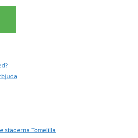
ed?
rbjuda
e städerna Tomelilla