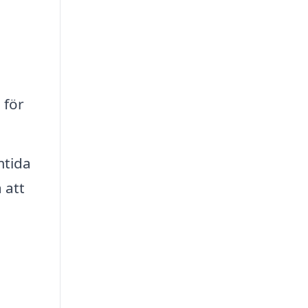
 för
mtida
 att