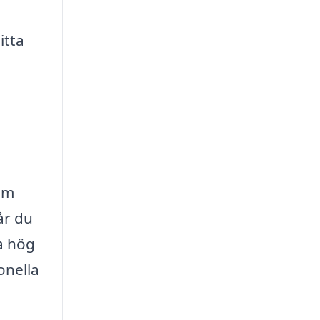
itta
nom
år du
a hög
onella