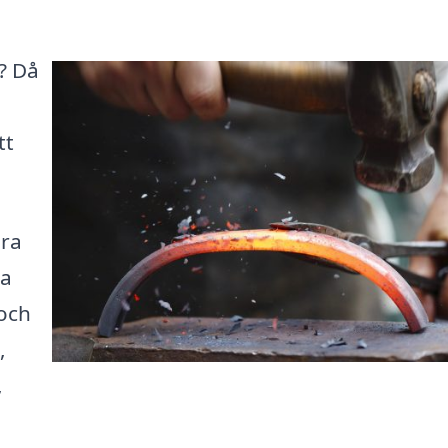
a? Då
tt
ära
la
 och
,
,