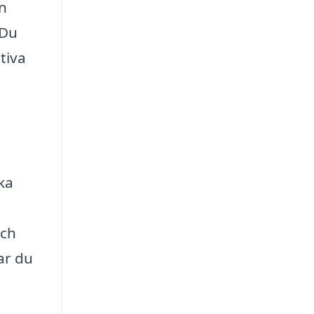
en
 Du
tiva
ika
och
ar du