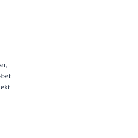
er,
bbet
jekt