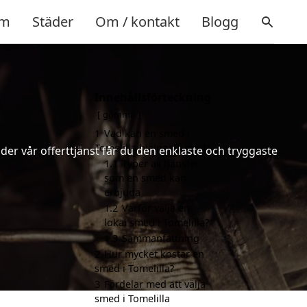
m
Städer
Om / kontakt
Blogg
Innehållsförteckning
gömma
1
Vad kan en smed i
Tomelilla hjälpa till med?
er vår offerttjänst får du den enklaste och tryggaste
1.1
Typer av tjänster
som en smed kan
erbjuda
1.2
Varför välja en
lokal smed i Tomelilla?
1.3
Sammanfattning
2
Hur mycket kostar en
smed i Tomelilla?
3
Fördelar med att välja
smed i Tomelilla