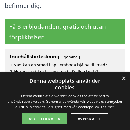
befinner dig.
Få 3 erbjudanden, gratis och utan
förpliktelser
Innehållsförteckning
gömma
1
Vad kan en smed i Spillersboda hjälpa till med?
2
Hur mycket kostar en smed i Spillersboda?
×
3
Fördelar med att välja smed i Spillersboda
Denna webbplats använder
4
Sök efter en skicklig smed i de omgivande städerna
cookies
Spillersboda
Denna webbplats använder cookies för att förbättra
användarupplevelsen. Genom att använda vår webbplats samtycker
du till alla cookies i enlighet med vår cookiepolicy.
Läs mer
Copyright 2026 - Pilanto Aps
ACCEPTERA ALLA
AVVISA ALLT
Hem
Om / kontakt
Blogg
Webbplatskarta
Villkor