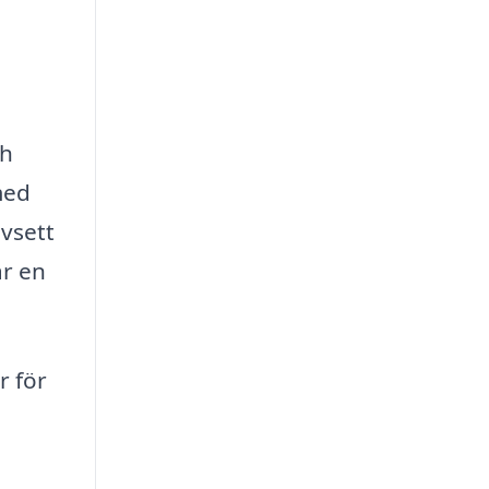
ch
med
avsett
är en
r för