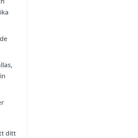
ch
ika
 de
llas,
in
er
t ditt