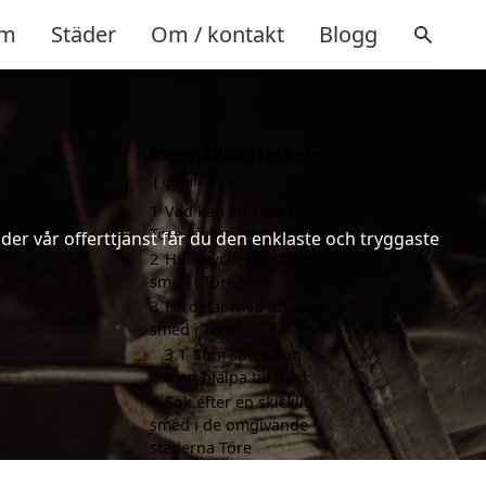
m
Städer
Om / kontakt
Blogg
Innehållsförteckning
gömma
1
Vad kan en smed i
Töre hjälpa till med?
er vår offerttjänst får du den enklaste och tryggaste
2
Hur mycket kostar en
smed i Töre?
3
Fördelar med att välja
smed i Töre
3.1
Som smed kan
man hjälpa till med:
4
Sök efter en skicklig
smed i de omgivande
städerna Töre