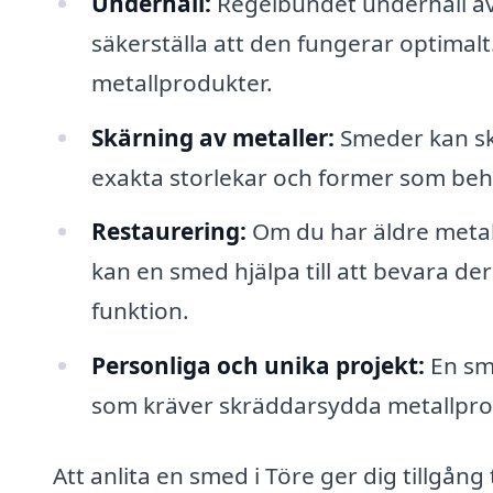
Underhåll:
Regelbundet underhåll av
säkerställa att den fungerar optimalt
metallprodukter.
Skärning av metaller:
Smeder kan skä
exakta storlekar och former som behöv
Restaurering:
Om du har äldre metall
kan en smed hjälpa till att bevara de
funktion.
Personliga och unika projekt:
En sme
som kräver skräddarsydda metallprod
Att anlita en smed i Töre ger dig tillgång