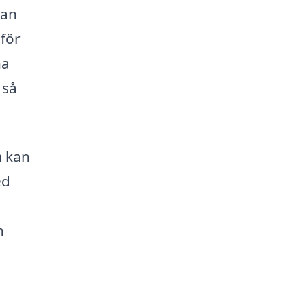
kan
 för
na
 så
m kan
ed
h