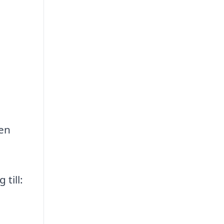
men
till: