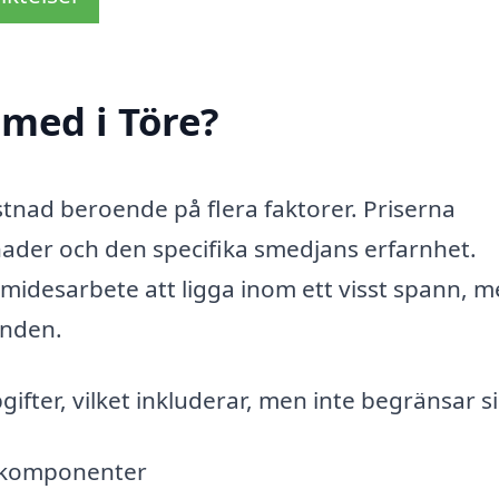
med i Töre?
ostnad beroende på flera faktorer. Priserna
nader och den specifika smedjans erfarnhet.
 smidesarbete att ligga inom ett visst spann, 
anden.
ter, vilket inkluderar, men inte begränsar sig 
llkomponenter