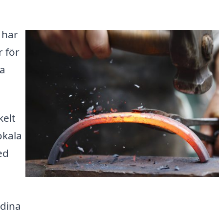
 har
r för
ta
kelt
okala
ed
 dina