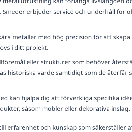
 metallutrustning kan förlänga livslängden o
. Smeder erbjuder service och underhåll för ol
ra metaller med hög precision för att skapa
s i ditt projekt.
föremål eller strukturer som behöver återstä
ras historiska värde samtidigt som de återfår s
d kan hjälpa dig att förverkliga specifika idé
ukter, såsom möbler eller dekorativa inslag.
 till erfarenhet och kunskap som säkerställer at