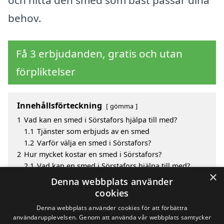
behov.
Få 3 erbjudanden, gratis och utan
förpliktelser
Innehållsförteckning
gömma
1
Vad kan en smed i Sörstafors hjälpa till med?
1.1
Tjänster som erbjuds av en smed
1.2
Varför välja en smed i Sörstafors?
2
Hur mycket kostar en smed i Sörstafors?
2.1
Vad kan en smed i Sörstafors hjälpa till med?
×
3
Fördelar med att välja smed i Sörstafors
Denna webbplats använder
4
Sök efter en skicklig smed i de omgivande städerna
cookies
Sörstafors
Denna webbplats använder cookies för att förbättra
användarupplevelsen. Genom att använda vår webbplats samtycker