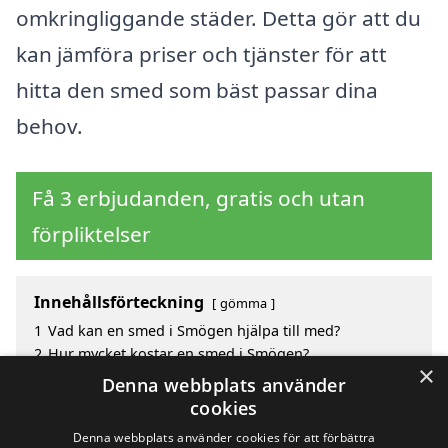
omkringliggande städer. Detta gör att du
kan jämföra priser och tjänster för att
hitta den smed som bäst passar dina
behov.
Få 3 erbjudanden, gratis och utan
förpliktelser
Innehållsförteckning
gömma
1
Vad kan en smed i Smögen hjälpa till med?
2
Hur mycket kostar en smed i Smögen?
×
3
Fördelar med att välja smed i Smögen
Denna webbplats använder
4
Sök efter en skicklig smed i de omgivande städerna
cookies
Smögen
Denna webbplats använder cookies för att förbättra