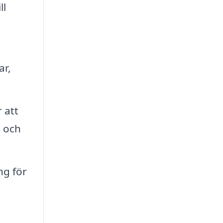
ll
ar,
 att
a och
ng för