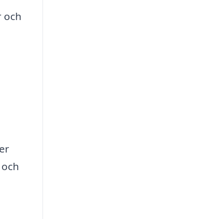
r och
er
 och