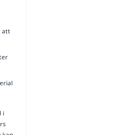
 att
ter
erial
 i
rs
m kan