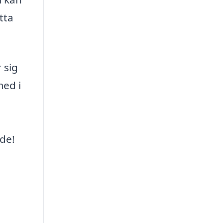
tta
 sig
med i
åde!