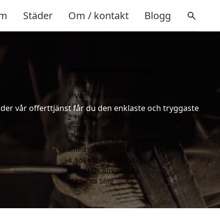
m
Städer
Om / kontakt
Blogg
Innehållsförteckning
gömma
1
Vad kan en smed i
Slite hjälpa till med?
er vår offerttjänst får du den enklaste och tryggaste
2
Hur mycket kostar en
smed i Slite?
3
Fördelar med att välja
smed i Slite
4
Sök efter en skicklig
smed i de omgivande
städerna Slite