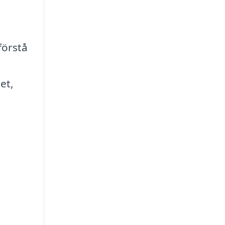
 förstå
et,
n