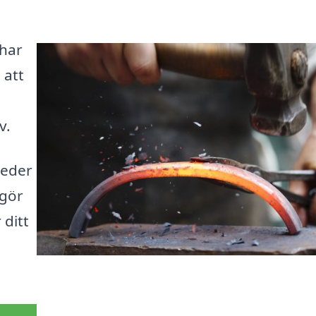
 har
 att
v.
meder
 gör
 ditt
n