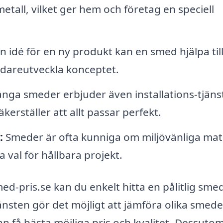
etall, vilket ger hem och företag en speciell
 idé för en ny produkt kan en smed hjälpa till
vidareutveckla konceptet.
ga smeder erbjuder även installations-tjäns
äkerställer att allt passar perfekt.
:
Smeder är ofta kunniga om miljövänliga mat
a val för hållbara projekt.
-pris.se kan du enkelt hitta en pålitlig smed
änsten gör det möjligt att jämföra olika smede
n få bästa möjliga pris och kvalitet. Dessuto