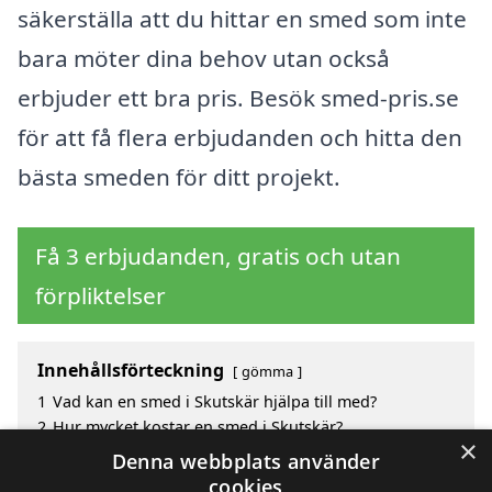
säkerställa att du hittar en smed som inte
bara möter dina behov utan också
erbjuder ett bra pris. Besök smed-pris.se
för att få flera erbjudanden och hitta den
bästa smeden för ditt projekt.
Få 3 erbjudanden, gratis och utan
förpliktelser
Innehållsförteckning
gömma
1
Vad kan en smed i Skutskär hjälpa till med?
2
Hur mycket kostar en smed i Skutskär?
×
3
Fördelar med att välja smed i Skutskär
Denna webbplats använder
4
Sök efter en skicklig smed i de omgivande städerna
cookies