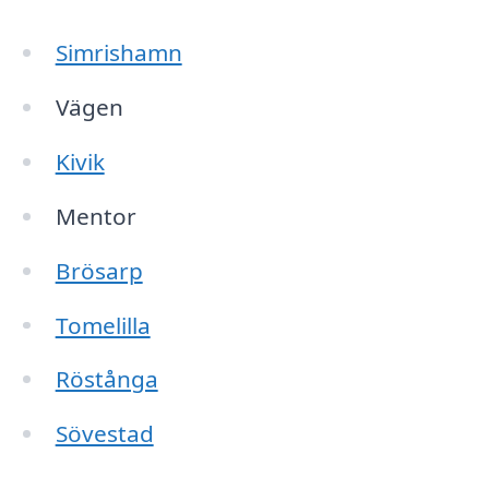
Simrishamn
Vägen
Kivik
Mentor
Brösarp
Tomelilla
Röstånga
Sövestad