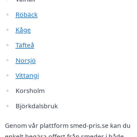
Röbäck
Kåge
Täfteå
Norsjö
Vittangi
Korsholm
Björkdalsbruk
Genom vår plattform smed-pris.se kan du
enkelt begära offert från smeder i både