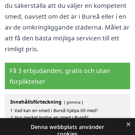
du säkerställa att du väljer en kompetent
smed, oavsett om det är i Bureå eller i en
av de omkringliggande städerna. Målet är
att få den bästa möjliga servicen till ett
rimligt pris.
Få 3 erbjudanden, gratis och utan
förpliktelser
Innehållsförteckning
gömma
1
Vad kan en smed i Bureå hjälpa till med?
2
Hur mycket kostar en smed i Bureå?
×
3
Fördelar med att välja smed i Bureå
Denna webbplats använder
4
Sök efter en skicklig smed i de omgivande städerna
cookies