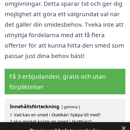
omgivningar. Detta sparar tid och ger dig
möjlighet att göra ett välgrundat val när
det gäller din smidesbehov. Tveka inte att
utnyttja fördelarna med att få flera
offerter för att kunna hitta den smed som
passar just dina behov bäst!
Få 3 erbjudanden, gratis och utan
förpliktelser
Innehållsförteckning
gömma
1
Vad kan en smed i Skattkärr hjälpa till med?
2
Hur mycket kostar en smed i Skattkärr?
×
3
Fördelar med att välja smed i Skattkärr