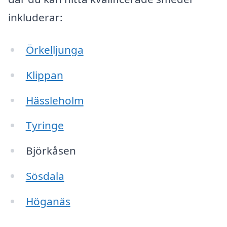
inkluderar:
Örkelljunga
Klippan
Hässleholm
Tyringe
Björkåsen
Sösdala
Höganäs