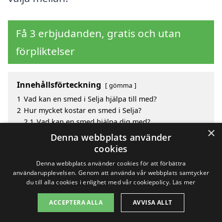
Få 3 erbjudanden, gratis och utan
förpliktelser
Innehållsförteckning
gömma
1
Vad kan en smed i Selja hjälpa till med?
2
Hur mycket kostar en smed i Selja?
2.1
Vad kan en smed hjälpa dig med?
×
3
Fördelar med att välja smed i Selja
Denna webbplats använder
4
Sök efter en skicklig smed i de omgivande städerna
cookies
Selja
Denna webbplats använder cookies för att förbättra
användarupplevelsen. Genom att använda vår webbplats samtycker
du till alla cookies i enlighet med vår cookiepolicy.
Läs mer
Copyright 2026 - Pilanto Aps
ACCEPTERA ALLA
AVVISA ALLT
Hem
Om / kontakt
Blogg
Webbplatskarta
Villkor