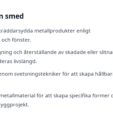
en smed
skräddarsydda metallprodukter enligt
 och fönster.
ning och återställande av skadade eller slitna
eras livslängd.
enom svetsningstekniker för att skapa hållba
etallmaterial för att skapa specifika former 
 byggprojekt.