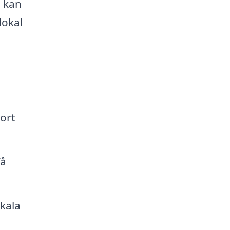
h kan
lokal
ort
få
okala