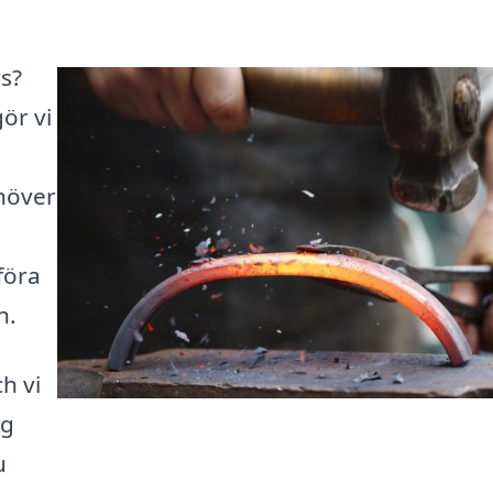
rs?
ör vi
höver
föra
n.
ch vi
ig
u