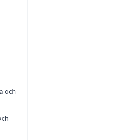
ra och
och