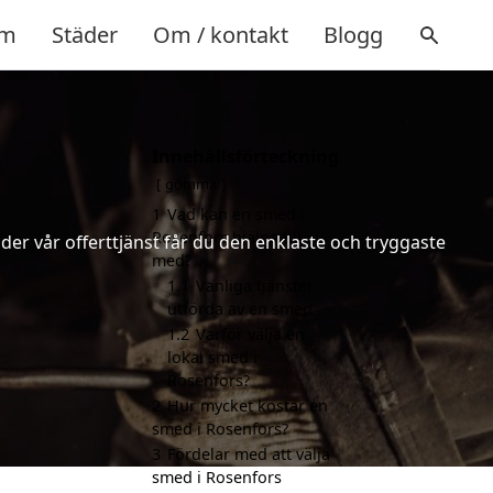
m
Städer
Om / kontakt
Blogg
Innehållsförteckning
gömma
1
Vad kan en smed i
Rosenfors hjälpa till
er vår offerttjänst får du den enklaste och tryggaste
med?
1.1
Vanliga tjänster
utförda av en smed
1.2
Varför välja en
lokal smed i
Rosenfors?
2
Hur mycket kostar en
smed i Rosenfors?
3
Fördelar med att välja
smed i Rosenfors