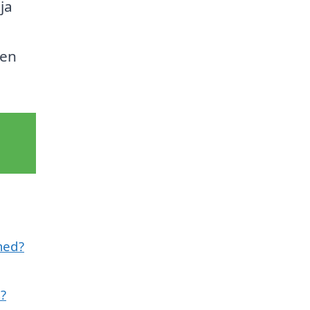
ja
 en
med?
s?