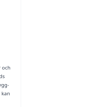
r och
ds
ygg-
d kan