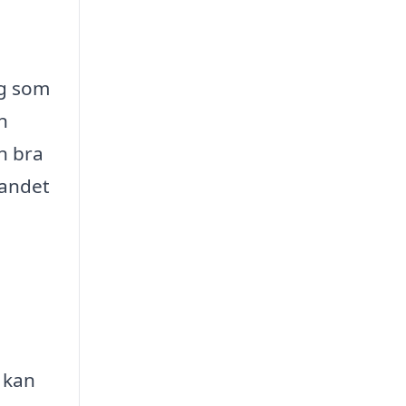
ag som
n
n bra
dandet
 kan