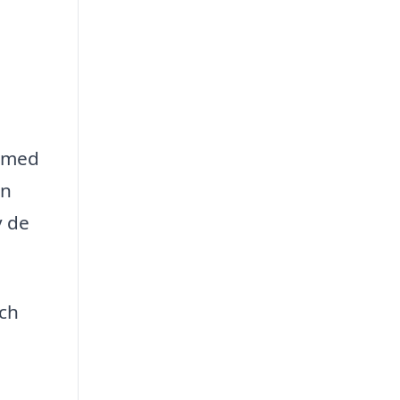
a med
on
v de
ch