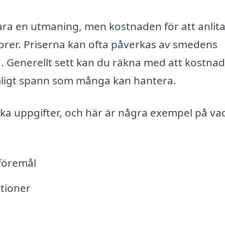
 vara en utmaning, men kostnaden för att anlit
orer. Priserna kan ofta påverkas av smedens
g. Generellt sett kan du räkna med att kostna
imligt spann som många kan hantera.
ika uppgifter, och här är några exempel på va
lföremål
tioner