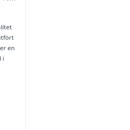
litet
tfört
ver en
 i