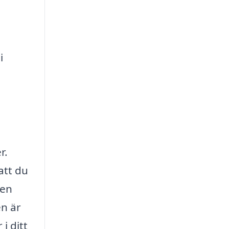
i
r.
att du
 en
en är
i ditt