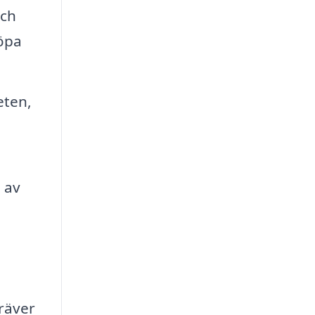
och
köpa
eten,
 av
räver