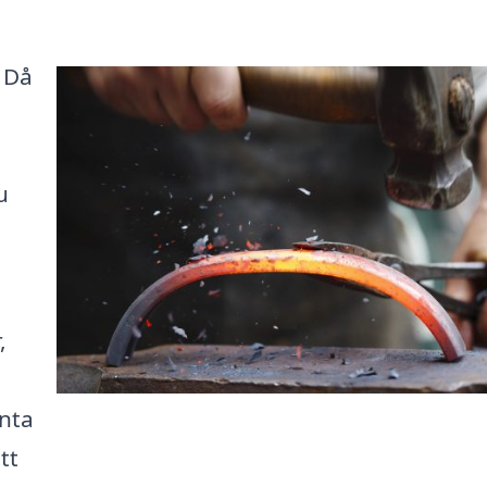
 Då
u
,
enta
tt