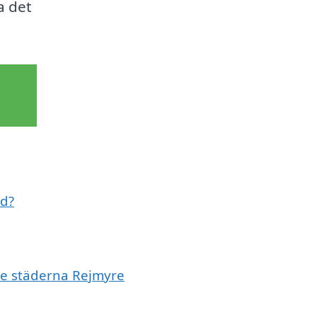
a det
ed?
de städerna Rejmyre