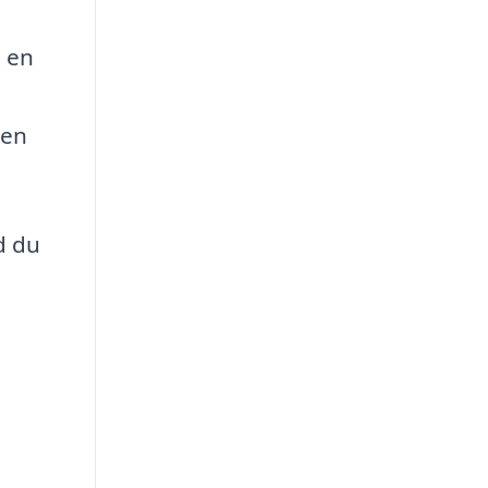
a en
den
d du