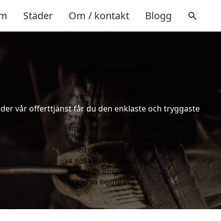
m
Städer
Om / kontakt
Blogg
Innehållsförteckning
gömma
1
Vad kan en smed i
Rejmyre hjälpa till med?
er vår offerttjänst får du den enklaste och tryggaste
2
Hur mycket kostar en
smed i Rejmyre?
3
Fördelar med att välja
smed i Rejmyre
4
Sök efter en skicklig
smed i de omgivande
städerna Rejmyre