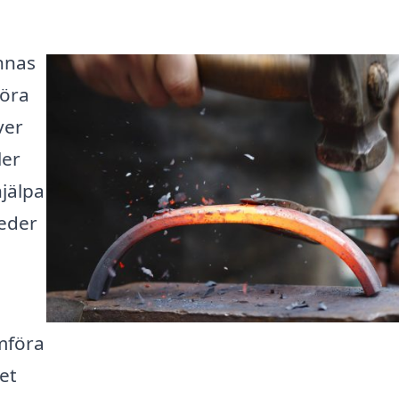
ännas
göra
ver
ler
jälpa
meder
ämföra
det