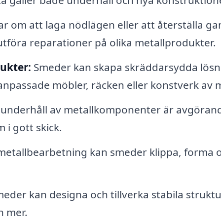
tta gäller både underhåll och nya konstruktion
 om att laga nödlägen eller att återställa ga
tföra reparationer på olika metallprodukter.
ukter:
Smeder kan skapa skräddarsydda lösn
anpassade möbler, räcken eller konstverk av m
underhåll av metallkomponenter är avgörand
 i gott skick.
etallbearbetning kan smeder klippa, forma 
eder kan designa och tillverka stabila strukt
h mer.