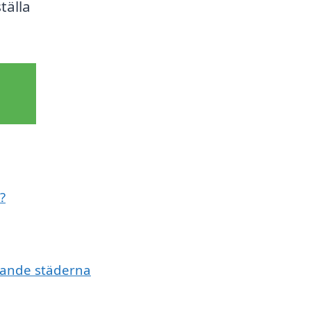
tälla
?
vande städerna