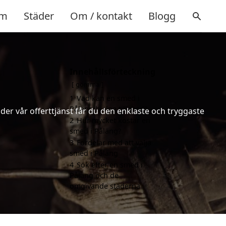
m
Städer
Om / kontakt
Blogg
Innehållsförteckning
gömma
1
Vad kan en smed i
Påläng hjälpa till med?
er vår offerttjänst får du den enklaste och tryggaste
2
Hur mycket kostar en
smed i Påläng?
3
Fördelar med att välja
smed i Påläng
4
Sök efter en smed i
Påläng och de
omgivande städerna