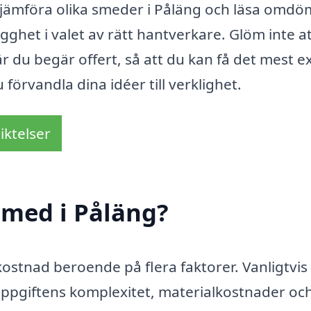
 jämföra olika smeder i Påläng och läsa omd
ygghet i valet av rätt hantverkare. Glöm inte a
är du begär offert, så att du kan få det mest e
förvandla dina idéer till verklighet.
iktelser
smed i Påläng?
 kostnad beroende på flera faktorer. Vanligtvis
uppgiftens komplexitet, materialkostnader oc