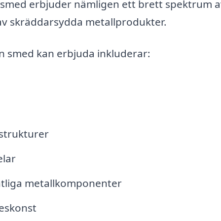
En smed erbjuder nämligen ett brett spektrum 
e av skräddarsydda metallprodukter.
n smed kan erbjuda inkluderar:
strukturer
elar
ntliga metallkomponenter
deskonst