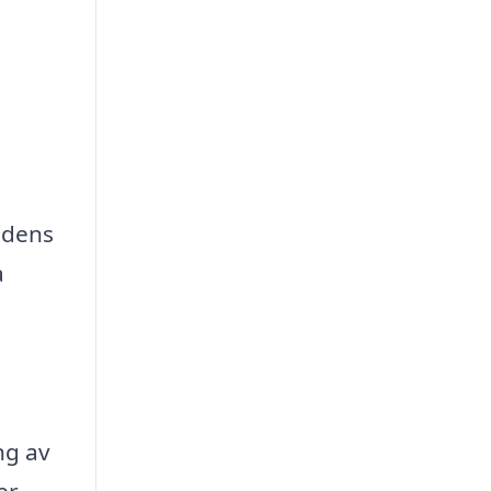
edens
a
ng av