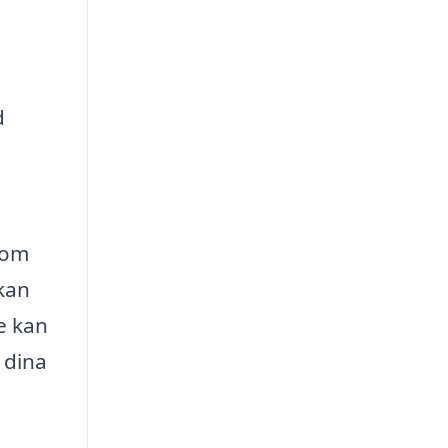
d
 om
kan
e kan
 dina