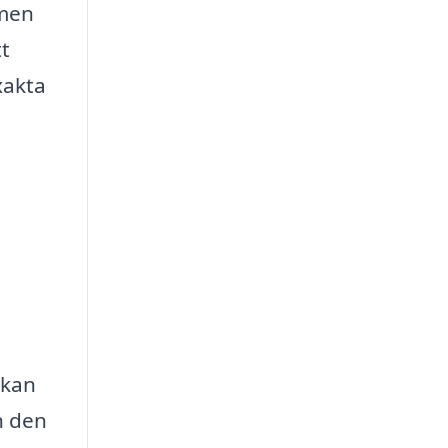
ömen
tt
xakta
 kan
h den