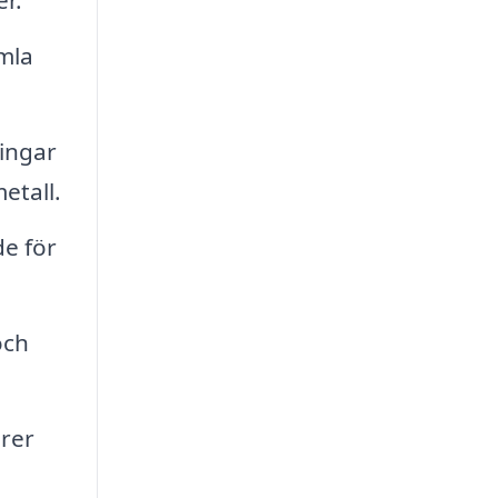
er.
mla
ingar
etall.
e för
och
urer