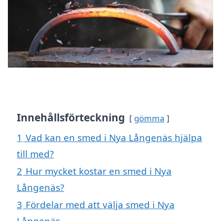
Innehållsförteckning
gömma
1
Vad kan en smed i Nya Långenäs hjälpa
till med?
2
Hur mycket kostar en smed i Nya
Långenäs?
3
Fördelar med att välja smed i Nya
Långenäs