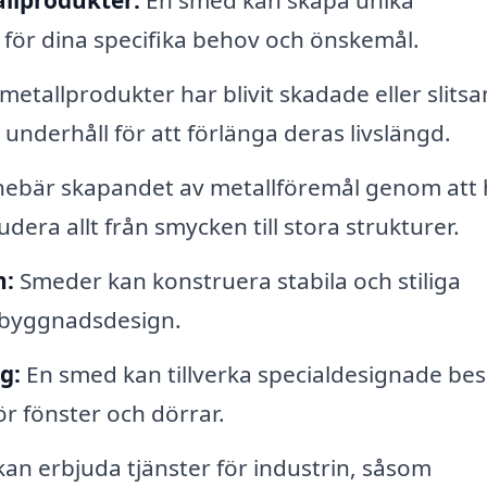
llprodukter:
En smed kan skapa unika
för dina specifika behov och önskemål.
etallprodukter har blivit skadade eller slits
nderhåll för att förlänga deras livslängd.
nnebär skapandet av metallföremål genom att 
era allt från smycken till stora strukturer.
n:
Smeder kan konstruera stabila och stiliga
 byggnadsdesign.
g:
En smed kan tillverka specialdesignade bes
ör fönster och dörrar.
n erbjuda tjänster för industrin, såsom