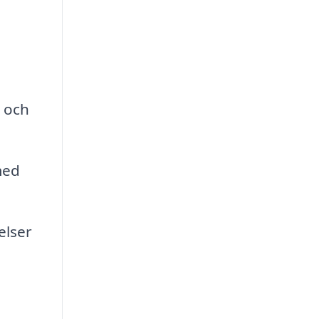
a och
med
elser