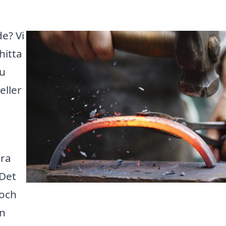
de? Vi
hitta
du
eller
ära
 Det
 och
en