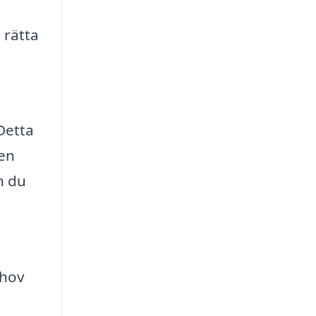
 rätta
Detta
den
n du
ehov