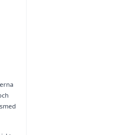
serna
och
n smed