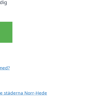
 dig
 med?
nde städerna Norr-Hede