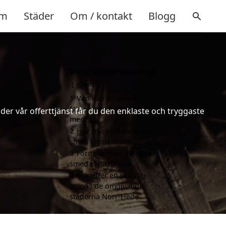
m
Städer
Om / kontakt
Blogg
Innehållsförteckning
gömma
1
Vad kan en smed i
Norr-Hede hjälpa till
er vår offerttjänst får du den enklaste och tryggaste
med?
2
Hur mycket kostar en
smed i Norr-Hede?
3
Fördelar med att välja
smed i Norr-Hede
4
Sök efter en skicklig
smed i de omgivande
städerna Norr-Hede