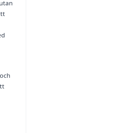
 utan
tt
ed
 och
tt