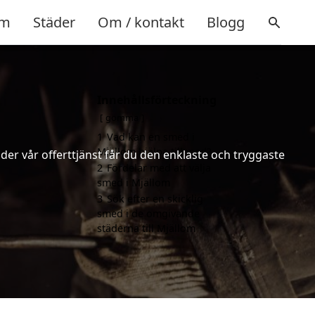
m
Städer
Om / kontakt
Blogg
Innehållsförteckning
gömma
1
Vad kan en smed i
Mjällom hjälpa till med?
er vår offerttjänst får du den enklaste och tryggaste
2
Fördelar med att välja
smed i Mjällom
3
Sök efter en skicklig
smed i de omgivande
städerna till Mjällom