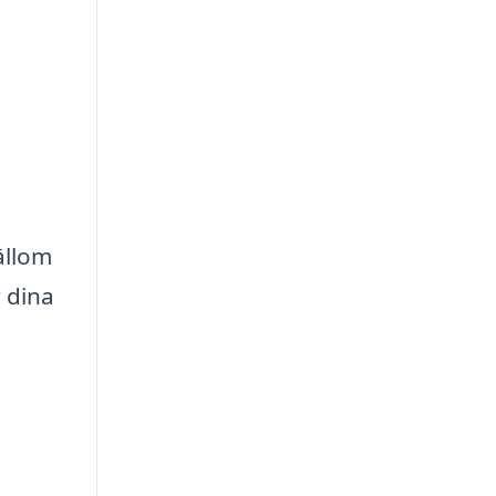
ällom
 dina