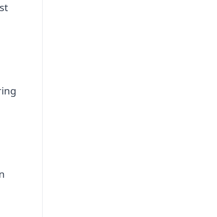
st
ring
n