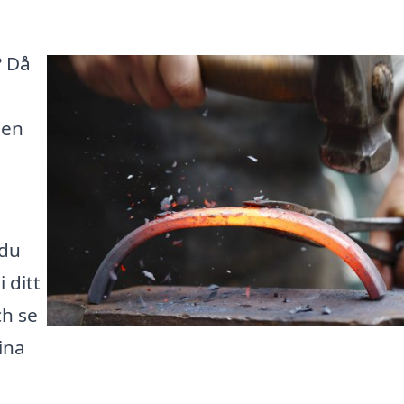
? Då
den
 du
 ditt
ch se
dina