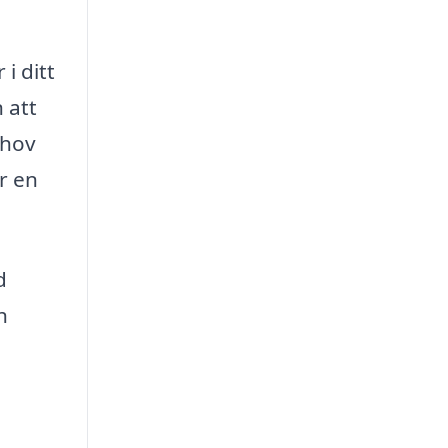
i ditt
 att
ehov
r en
d
h