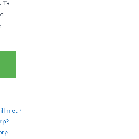
. Ta
ad
e
ill med?
rp?
orp