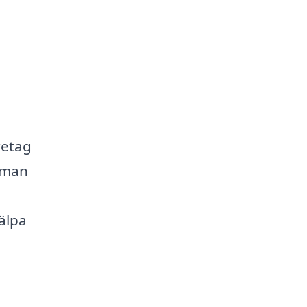
retag
t man
älpa