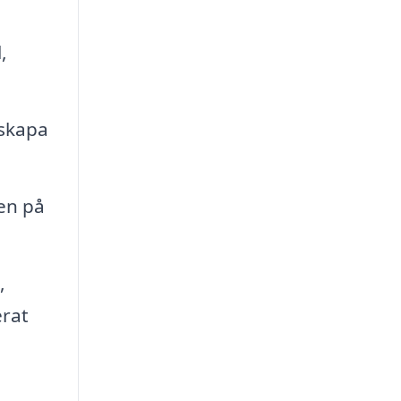
,
 skapa
en på
,
erat