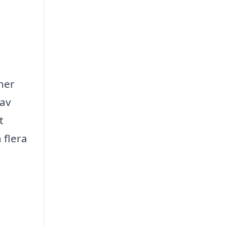
ner
 av
t
 flera