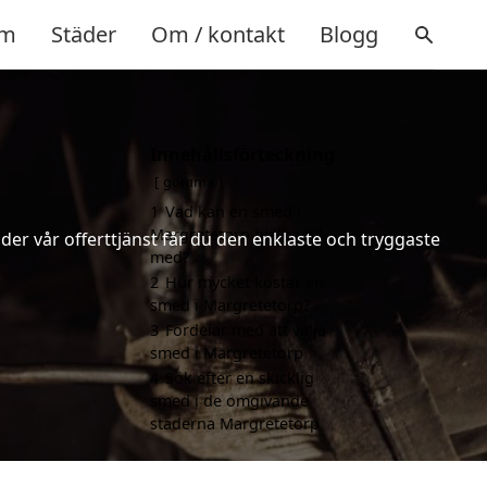
m
Städer
Om / kontakt
Blogg
Innehållsförteckning
gömma
1
Vad kan en smed i
Margretetorp hjälpa till
er vår offerttjänst får du den enklaste och tryggaste
med?
2
Hur mycket kostar en
smed i Margretetorp?
3
Fördelar med att välja
smed i Margretetorp
4
Sök efter en skicklig
smed i de omgivande
städerna Margretetorp