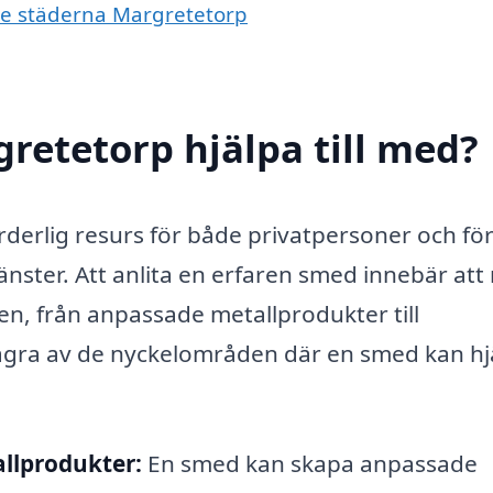
nde städerna Margretetorp
retetorp hjälpa till med?
derlig resurs för både privatpersoner och fö
jänster. Att anlita en erfaren smed innebär at
åden, från anpassade metallprodukter till
 några av de nyckelområden där en smed kan hj
llprodukter:
En smed kan skapa anpassade