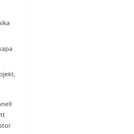
nika
skapa
ojekt,
onell
tt
stor