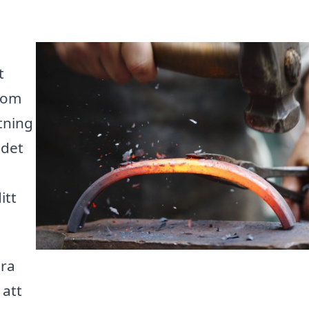
t
 som
etning
 det
itt
ära
 att