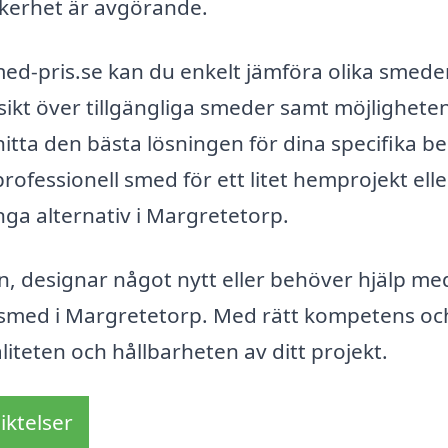
 säkerhet är avgörande.
-pris.se kan du enkelt jämföra olika smeder 
ikt över tillgängliga smeder samt möjligheten
 hitta den bästa lösningen för dina specifika b
fessionell smed för ett litet hemprojekt elle
ånga alternativ i Margretetorp.
on, designar något nytt eller behöver hjälp me
en smed i Margretetorp. Med rätt kompetens oc
liteten och hållbarheten av ditt projekt.
iktelser