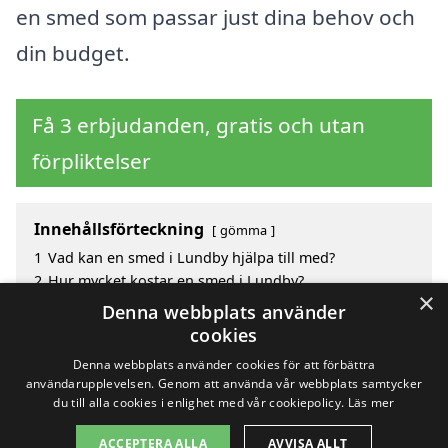
en smed som passar just dina behov och
din budget.
Få 3 erbjudanden, gratis och utan
förpliktelser
Innehållsförteckning
gömma
1
Vad kan en smed i Lundby hjälpa till med?
2
Hur mycket kostar en smed i Lundby?
×
3
Fördelar med att välja smed i Lundby
Denna webbplats använder
4
Sök efter en skicklig smed i de omgivande städerna
cookies
Lundby
Denna webbplats använder cookies för att förbättra
användarupplevelsen. Genom att använda vår webbplats samtycker
du till alla cookies i enlighet med vår cookiepolicy.
Läs mer
Copyright 2026 - Pilanto Aps
ACCEPTERA ALLA
AVVISA ALLT