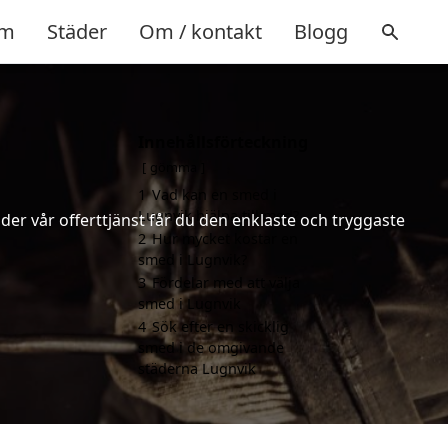
m
Städer
Om / kontakt
Blogg
Innehållsförteckning
gömma
1
Vad kan en smed i
Lugnvik hjälpa till med?
er vår offerttjänst får du den enklaste och tryggaste
2
Hur mycket kostar en
smed i Lugnvik?
3
Fördelar med att välja
smed i Lugnvik
4
Sök efter en skicklig
smed i de omgivande
städerna Lugnvik