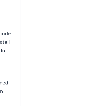
rande
etall
 du
smed
en