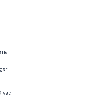
erna
gger
å vad