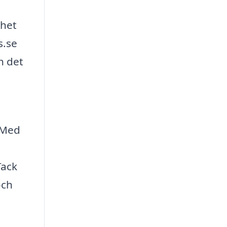
nhet
s.se
h det
. Med
Tack
och