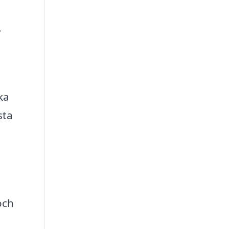
.
ka
sta
och