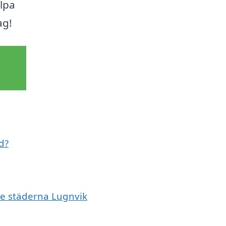
älpa
ag!
d?
de städerna Lugnvik