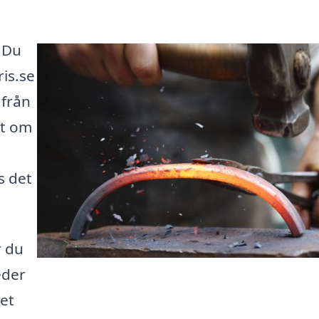
? Du
ris.se
 från
tt om
s det
r du
eder
get