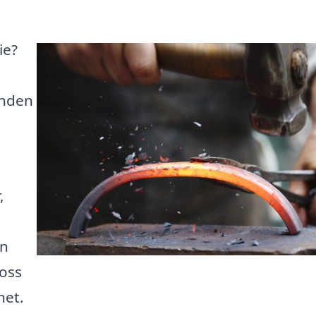
ie?
anden
,
ån
 oss
het.