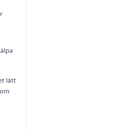
r
jälpa
t lätt
enom