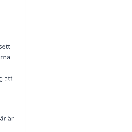
sett
erna
g att
m
är är