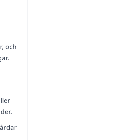
r, och
gar.
ller
der.
gårdar