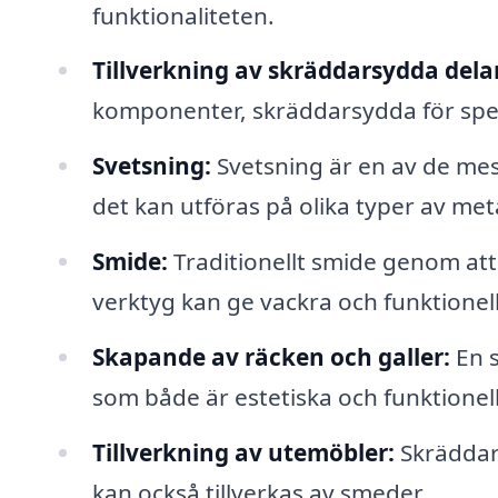
funktionaliteten.
Tillverkning av skräddarsydda dela
komponenter, skräddarsydda för spec
Svetsning:
Svetsning är en av de me
det kan utföras på olika typer av meta
Smide:
Traditionellt smide genom at
verktyg kan ge vackra och funktionel
Skapande av räcken och galler:
En s
som både är estetiska och funktionel
Tillverkning av utemöbler:
Skräddars
kan också tillverkas av smeder.