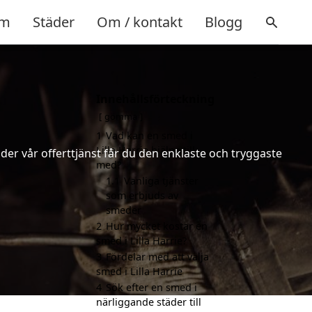
m
Städer
Om / kontakt
Blogg
Innehållsförteckning
gömma
1
Vad kan en smed i
Lilla Harrie hjälpa till
er vår offerttjänst får du den enklaste och tryggaste
med?
1.1
Vanliga tjänster
som erbjuds av
smeder
2
Hur mycket kostar en
smed i Lilla Harrie?
3
Fördelar med att välja
smed i Lilla Harrie
4
Sök efter en smed i
närliggande städer till