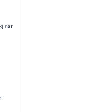
ag när
er