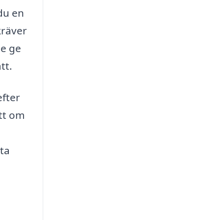
du en
kräver
ie ge
tt.
efter
ett om
sta