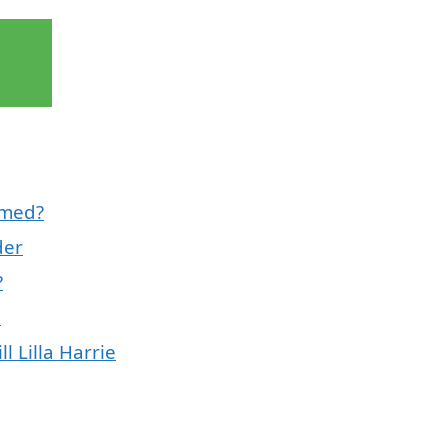
l med?
der
?
e
l Lilla Harrie