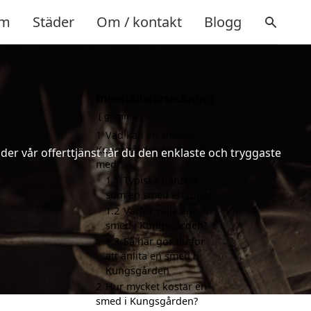
m
Städer
Om / kontakt
Blogg
Innehållsförteckning
gömma
1
Vad kan en smed i
Kungsgården hjälpa till
er vår offerttjänst får du den enklaste och tryggaste
med?
1.1
Typiska tjänster
som en smed erbjuder
1.2
Varför välja en
smed i Kungsgården?
1.3
Så här gör du för
att anlita en smed i
Kungsgården
2
Hur mycket kostar en
smed i Kungsgården?