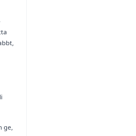
-
tta
abbt,
i
n ge,