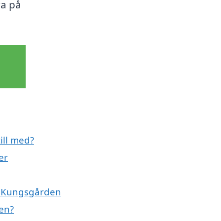
ra på
ill med?
er
 i Kungsgården
en?