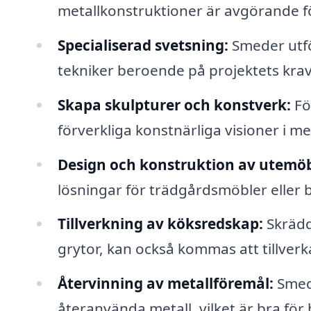
metallkonstruktioner är avgörande fö
Specialiserad svetsning:
Smeder utfö
tekniker beroende på projektets krav
Skapa skulpturer och konstverk:
Fö
förverkliga konstnärliga visioner i met
Design och konstruktion av utemöb
lösningar för trädgårdsmöbler eller 
Tillverkning av köksredskap:
Skrädd
grytor, kan också kommas att tillver
Återvinning av metallföremål:
Smede
återanvända metall, vilket är bra fö