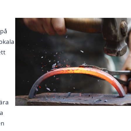
 på
lokala
tt
ära
ka
en