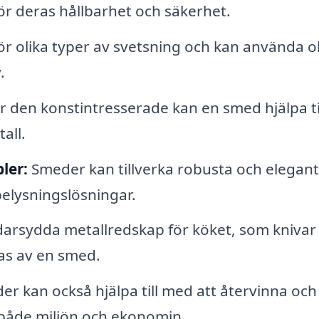
r deras hållbarhet och säkerhet.
r olika typer av svetsning och kan använda ol
.
r den konstintresserade kan en smed hjälpa til
all.
ler:
Smeder kan tillverka robusta och elegan
belysningslösningar.
arsydda metallredskap för köket, som knivar
kas av en smed.
r kan också hjälpa till med att återvinna och
r både miljön och ekonomin.