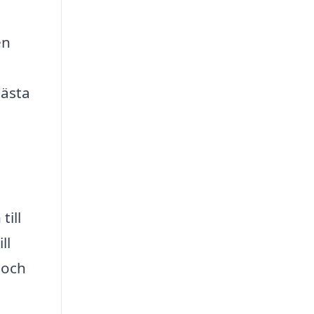
en
bästa
till
ll
 och