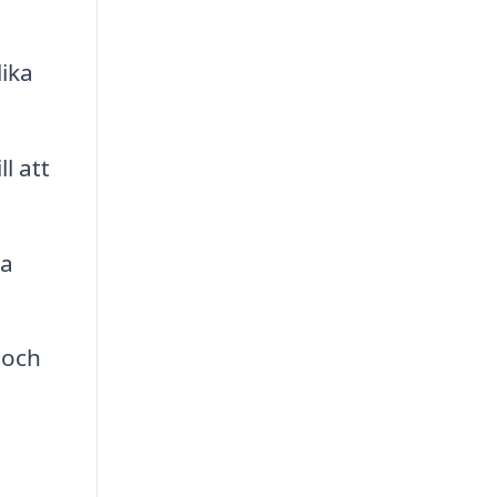
ika
l att
ta
 och