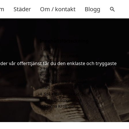
m
Städer
Om / kontakt
Blogg
Innehållsförteckning
gömma
1
Vad kan en smed i
Krokom hjälpa till med?
er vår offerttjänst får du den enklaste och tryggaste
2
Hur mycket kostar en
smed i Krokom?
3
Fördelar med att välja
smed i Krokom
4
Sök efter en skicklig
smed i de omgivande
städerna Krokom