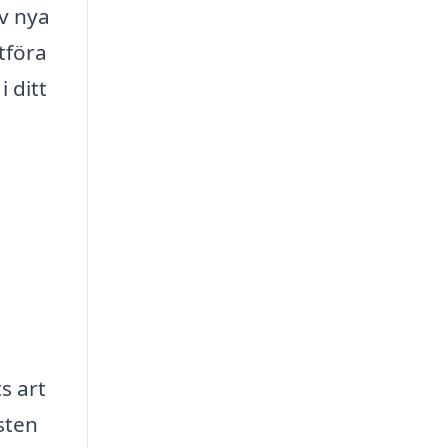
av nya
tföra
 ditt
s art
sten