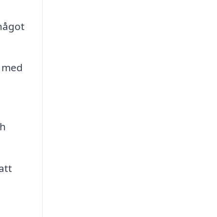
något
l med
ch
att