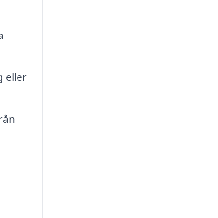
a
 eller
från