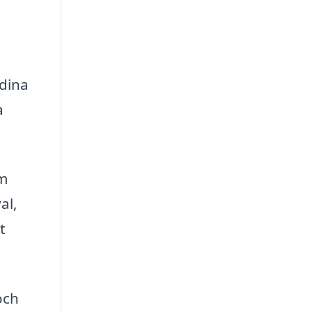
 dina
a
om
al,
t
och