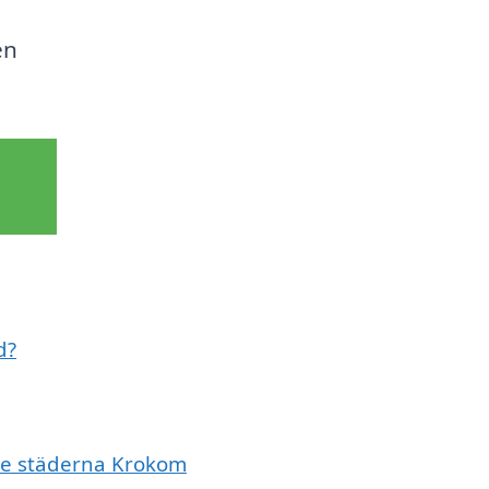
en
d?
nde städerna Krokom