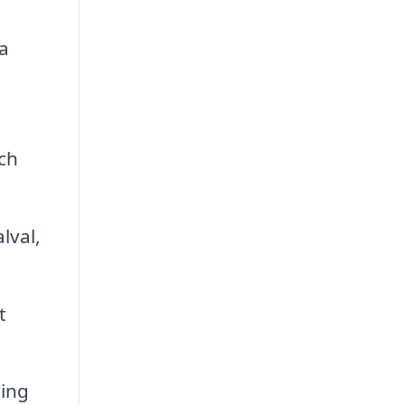
a
och
lval,
t
ing