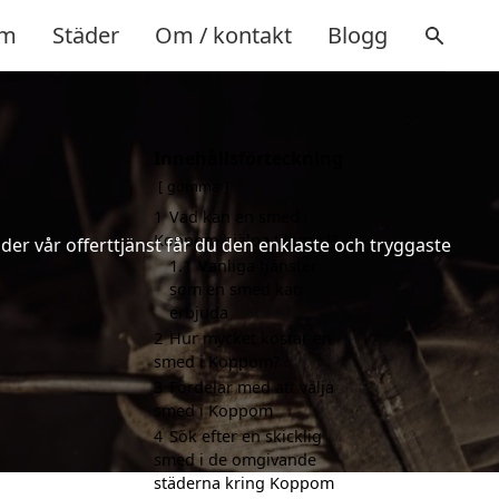
m
Städer
Om / kontakt
Blogg
Innehållsförteckning
gömma
1
Vad kan en smed i
Koppom hjälpa till med?
er vår offerttjänst får du den enklaste och tryggaste
1.1
Vanliga tjänster
som en smed kan
erbjuda
2
Hur mycket kostar en
smed i Koppom?
3
Fördelar med att välja
smed i Koppom
4
Sök efter en skicklig
smed i de omgivande
städerna kring Koppom