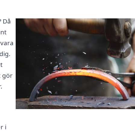
? Då
ent
 vara
dig.
t
t gör
.
r i