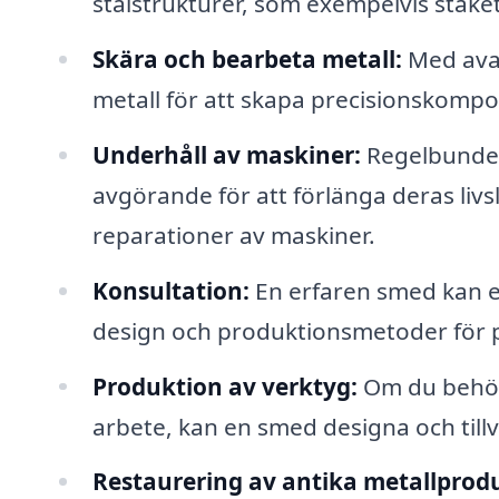
stålstrukturer, som exempelvis stake
Skära och bearbeta metall:
Med avan
metall för att skapa precisionskompon
Underhåll av maskiner:
Regelbundet
avgörande för att förlänga deras livs
reparationer av maskiner.
Konsultation:
En erfaren smed kan e
design och produktionsmetoder för p
Produktion av verktyg:
Om du behöve
arbete, kan en smed designa och tillv
Restaurering av antika metallprod