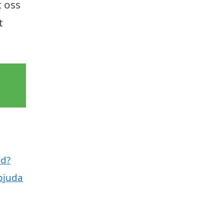
t oss
t
ed?
bjuda