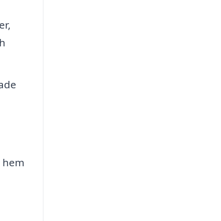
er,
ch
sade
t hem