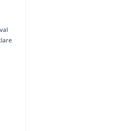
val
klare