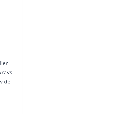
ller
krävs
av de