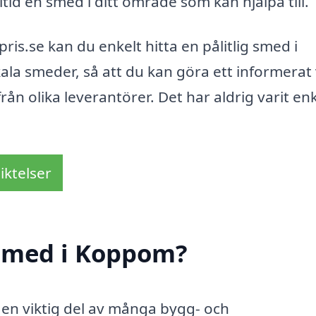
lltid en smed i ditt område som kan hjälpa till.
s.se kan du enkelt hitta en pålitlig smed i
ala smeder, så att du kan göra ett informerat 
ån olika leverantörer. Det har aldrig varit en
iktelser
smed i Koppom?
 en viktig del av många bygg- och