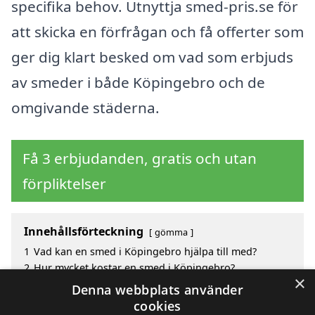
specifika behov. Utnyttja smed-pris.se för
att skicka en förfrågan och få offerter som
ger dig klart besked om vad som erbjuds
av smeder i både Köpingebro och de
omgivande städerna.
Få 3 erbjudanden, gratis och utan
förpliktelser
Innehållsförteckning
gömma
1
Vad kan en smed i Köpingebro hjälpa till med?
2
Hur mycket kostar en smed i Köpingebro?
×
3
Fördelar med att välja smed i Köpingebro
Denna webbplats använder
4
Sök efter en skicklig smed i de omgivande städerna
cookies
Köpingebro