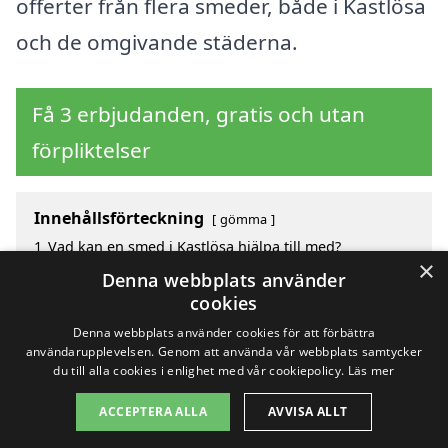
offerter från flera smeder, både i Kastlösa
och de omgivande städerna.
Få 3 erbjudanden, gratis och utan
förpliktelser
Innehållsförteckning
gömma
1
Vad kan en smed i Kastlösa hjälpa till med?
×
2
Hur mycket kostar en smed i Kastlösa?
Denna webbplats använder
3
Fördelar med att välja smed i Kastlösa
cookies
4
Sök efter en smed i de omgivande städerna Kastlösa
Denna webbplats använder cookies för att förbättra
användarupplevelsen. Genom att använda vår webbplats samtycker
du till alla cookies i enlighet med vår cookiepolicy.
Läs mer
Copyright 2026 - Pilanto Aps
ACCEPTERA ALLA
AVVISA ALLT
Hem
Om / kontakt
Blogg
Webbplatskarta
Villkor