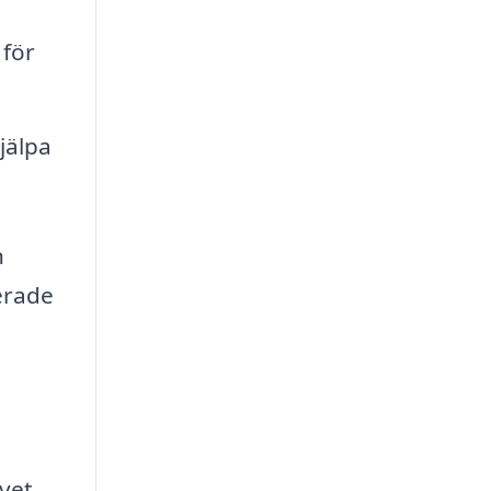
 för
jälpa
n
erade
ivet