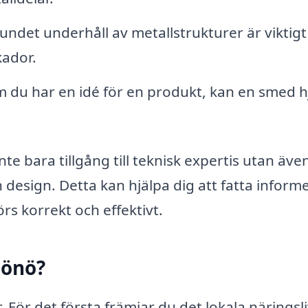
ndet underhåll av metallstrukturer är viktigt
kador.
 du har en idé för en produkt, kan en smed h
te bara tillgång till teknisk expertis utan äve
 design. Detta kan hjälpa dig att fatta inform
örs korrekt och effektivt.
Hönö?
r. För det första främjar du det lokala näringsl