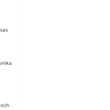
ssas
unika
 och