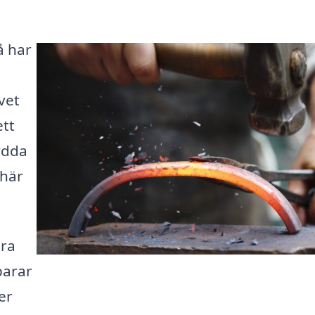
å har
ivet
tt
ydda
 här
ära
parar
er