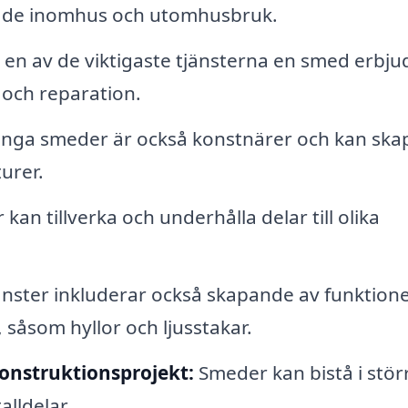
r både inomhus och utomhusbruk.
 en av de viktigaste tjänsterna en smed erbju
n och reparation.
ga smeder är också konstnärer och kan ska
urer.
an tillverka och underhålla delar till olika
nster inkluderar också skapande av funktione
, såsom hyllor och ljusstakar.
konstruktionsprojekt:
Smeder kan bistå i stör
lldelar.