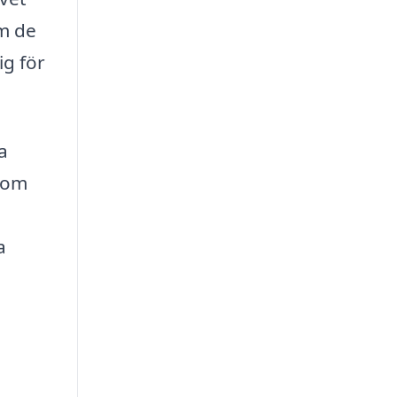
om de
ig för
a
enom
a