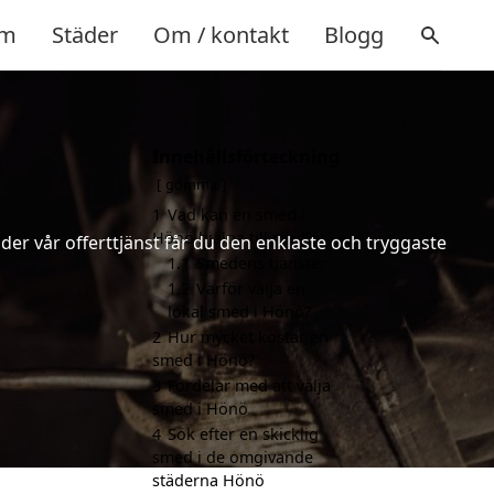
m
Städer
Om / kontakt
Blogg
Innehållsförteckning
gömma
1
Vad kan en smed i
Hönö hjälpa till med?
er vår offerttjänst får du den enklaste och tryggaste
1.1
Smedens tjänster
1.2
Varför välja en
lokal smed i Hönö?
2
Hur mycket kostar en
smed i Hönö?
3
Fördelar med att välja
smed i Hönö
4
Sök efter en skicklig
smed i de omgivande
städerna Hönö