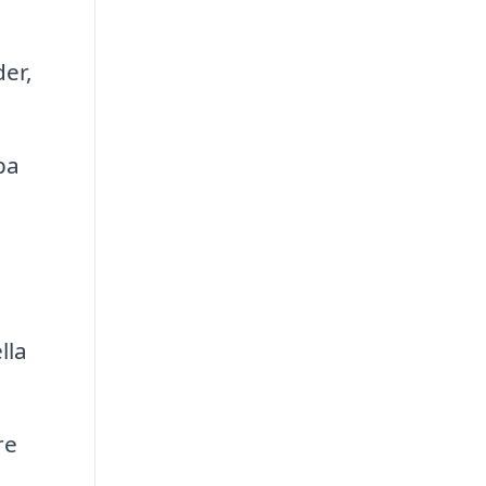
der,
pa
lla
re