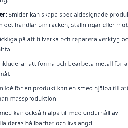
ng.
er:
Smider kan skapa specialdesignade produ
m det handlar om räcken, ställningar eller möb
ckliga på att tillverka och reparera verktyg o
itta.
nkluderar att forma och bearbeta metall för a
mål.
idé för en produkt kan en smed hjälpa till at
nnan massproduktion.
med kan också hjälpa till med underhåll av
lla deras hållbarhet och livslängd.