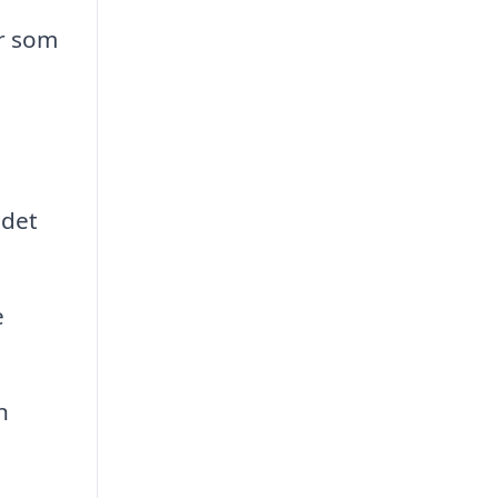
er som
ådet
e
n