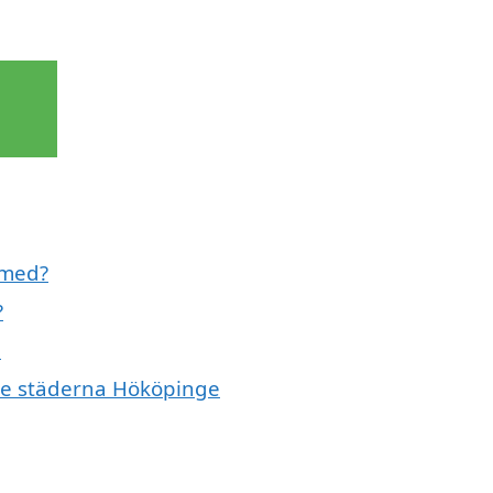
 med?
?
e
nde städerna Hököpinge