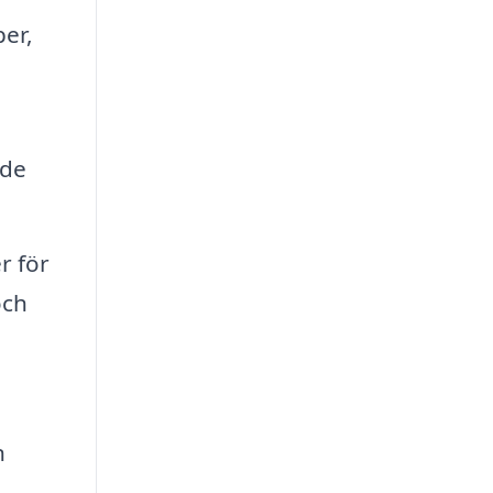
er,
nde
r för
och
n