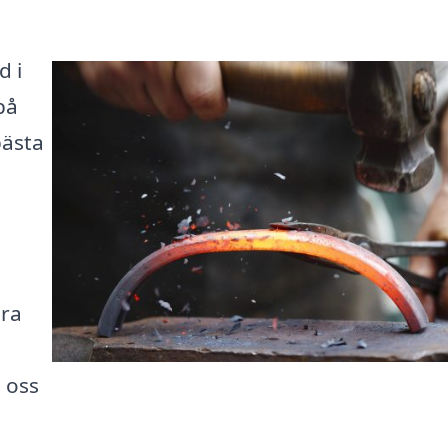
d i
på
bästa
ära
t oss