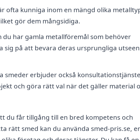
r ofta kunniga inom en mängd olika metalltyp
vilket gör dem mångsidiga.
du har gamla metallföremål som behöver
a sig på att bevara deras ursprungliga utsee
smeder erbjuder också konsultationstjänste
jekt och göra rätt val när det gäller material 
t du får tillgång till en bred kompetens och
itta rätt smed kan du använda smed-pris.se, e
olika företag och deras tjänster. Du kan få en