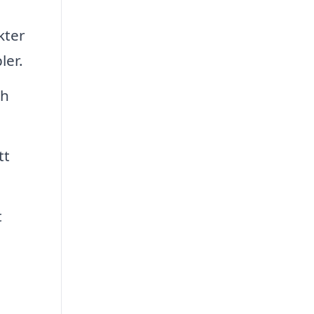
kter
ler.
ch
tt
t