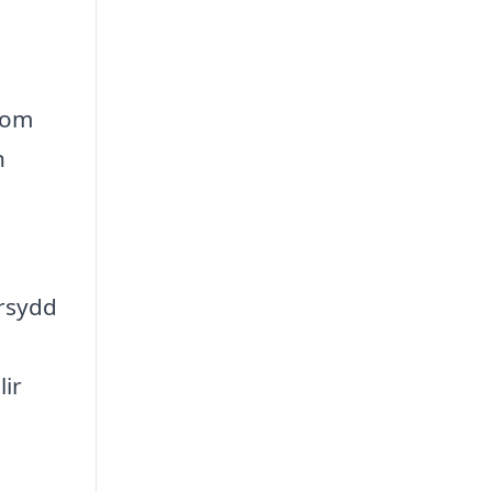
som
n
arsydd
lir