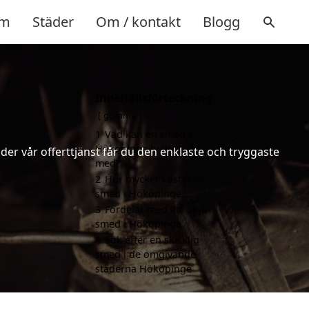
m
Städer
Om / kontakt
Blogg
Innehållsförteckning
gömma
1
Vad kan en smed i
Hököpinge hjälpa till
er vår offerttjänst får du den enklaste och tryggaste
med?
2
Hur mycket kostar en
smed i Hököpinge?
3
Fördelar med att välja
smed i Hököpinge
4
Sök efter en skicklig
smed i de omgivande
städerna Hököpinge