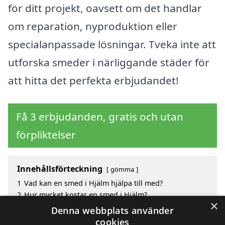
för ditt projekt, oavsett om det handlar
om reparation, nyproduktion eller
specialanpassade lösningar. Tveka inte att
utforska smeder i närliggande städer för
att hitta det perfekta erbjudandet!
Få 3 erbjudanden, gratis och utan
förpliktelser
Innehållsförteckning
gömma
1
Vad kan en smed i Hjälm hjälpa till med?
2
Hur mycket kostar en smed i Hjälm?
×
3
Fördelar med att välja smed i Hjälm
Denna webbplats använder
4
Sök efter en skicklig smed i de omgivande städerna
cookies