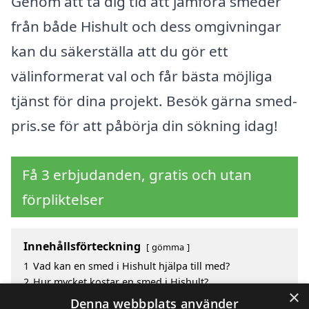
Genom att ta dig tid att jämföra smeder
från både Hishult och dess omgivningar
kan du säkerställa att du gör ett
välinformerat val och får bästa möjliga
tjänst för dina projekt. Besök gärna smed-
pris.se för att påbörja din sökning idag!
Få 3 erbjudanden, gratis och utan
förpliktelser
Innehållsförteckning
gömma
1
Vad kan en smed i Hishult hjälpa till med?
2
Hur mycket kostar en smed i Hishult?
×
3
Fördelar med att välja smed i Hishult
Denna webbplats använder