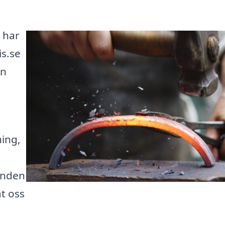
å har
is.se
an
ing,
anden
åt oss