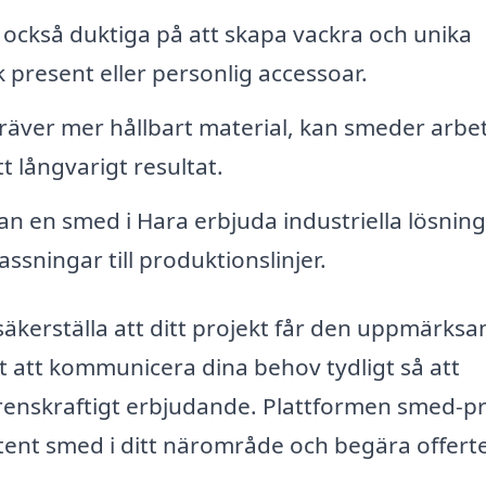
också duktiga på att skapa vackra och unika
k present eller personlig accessoar.
räver mer hållbart material, kan smeder arbe
tt långvarigt resultat.
an en smed i Hara erbjuda industriella lösnin
sningar till produktionslinjer.
säkerställa att ditt projekt får den uppmärks
gt att kommunicera dina behov tydligt så att
enskraftigt erbjudande. Plattformen smed-pr
etent smed i ditt närområde och begära offerte