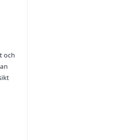
t och
kan
ikt