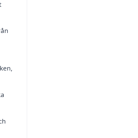
t
rån
ken,
ka
ch