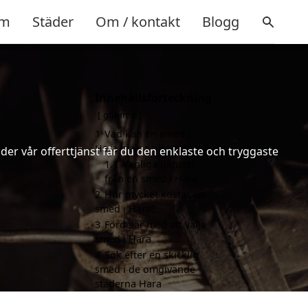
m
Städer
Om / kontakt
Blogg
Innehållsförteckning
gömma
1
Vad kan en smed i
Hara hjälpa till med?
er vår offerttjänst får du den enklaste och tryggaste
1.1
Vanliga tjänster
från en smed i Hara
2
Hur mycket kostar en
smed i Hara?
3
Fördelar med att välja
smed i Hara
4
Sök efter en skicklig
smed i de omgivande
städerna Hara