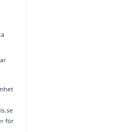
ta
gar
amhet
is.se
r för