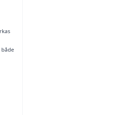
erkas
r både