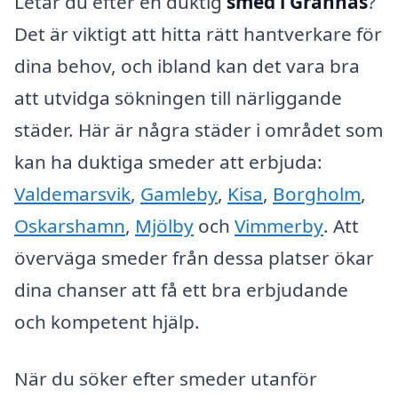
Letar du efter en duktig
smed i Grännäs
?
Det är viktigt att hitta rätt hantverkare för
dina behov, och ibland kan det vara bra
att utvidga sökningen till närliggande
städer. Här är några städer i området som
kan ha duktiga smeder att erbjuda:
Valdemarsvik
,
Gamleby
,
Kisa
,
Borgholm
,
Oskarshamn
,
Mjölby
och
Vimmerby
. Att
överväga smeder från dessa platser ökar
dina chanser att få ett bra erbjudande
och kompetent hjälp.
När du söker efter smeder utanför