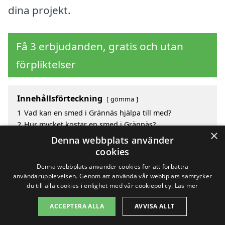
dina projekt.
Få 3 erbjudanden, gratis och utan
förpliktelser
Innehållsförteckning
gömma
1
Vad kan en smed i Grännäs hjälpa till med?
2
Hur mycket kostar en smed i Grännäs?
×
3
Fördelar med att välja smed i Grännäs
Denna webbplats använder
4
Sök efter en skicklig smed i de omgivande städerna
cookies
Grännäs
Denna webbplats använder cookies för att förbättra
användarupplevelsen. Genom att använda vår webbplats samtycker
du till alla cookies i enlighet med vår cookiepolicy.
Läs mer
Copyright 2026 - Pilanto Aps
ACCEPTERA ALLA
AVVISA ALLT
Hem
Om / kontakt
Blogg
Webbplatskarta
Villkor