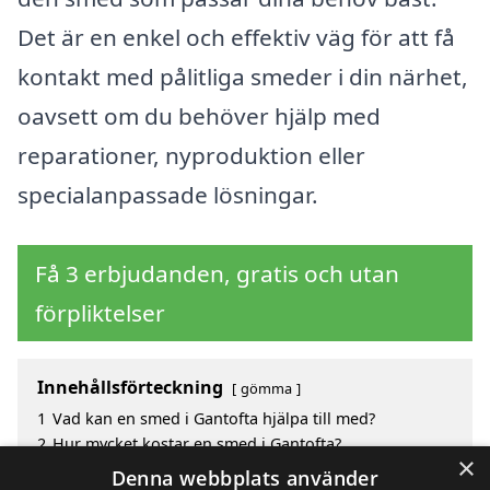
Det är en enkel och effektiv väg för att få
kontakt med pålitliga smeder i din närhet,
oavsett om du behöver hjälp med
reparationer, nyproduktion eller
specialanpassade lösningar.
Få 3 erbjudanden, gratis och utan
förpliktelser
Innehållsförteckning
gömma
1
Vad kan en smed i Gantofta hjälpa till med?
2
Hur mycket kostar en smed i Gantofta?
×
3
Fördelar med att välja smed i Gantofta
Denna webbplats använder