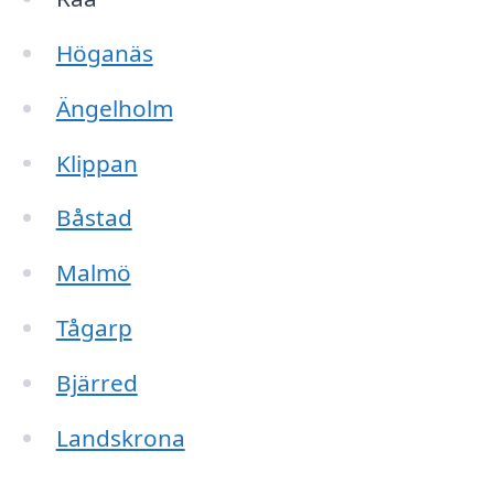
Höganäs
Ängelholm
Klippan
Båstad
Malmö
Tågarp
Bjärred
Landskrona