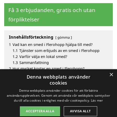
Få 3 erbjudanden, gratis och utan
förpliktelser
Innehållsförteckning
gömma
1
Vad kan en smed i Flerohopp hjälpa till med?
1.1
Tjänster som erbjuds av en smed i Flerohopp
1.2
Varför välja en lokal smed?
1.3
Sammanfattning
2
Hur mycket kostar en smed i Flerohopp?
×
3
Fördelar med att välja smed i Flerohopp
Denna webbplats använder
4
Sök efter en skicklig smed i de omgivande städerna
cookies
Flerohopp
Denna webbplats använder cookies för att förbättra
användarupplevelsen. Genom att använda vår webbplats samtycker
du till alla cookies i enlighet med vår cookiepolicy.
Läs mer
Copyright 2026 - Pilanto Aps
ACCEPTERA ALLA
AVVISA ALLT