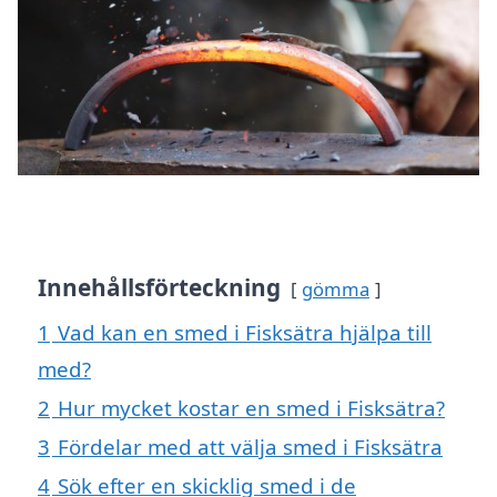
Innehållsförteckning
gömma
1
Vad kan en smed i Fisksätra hjälpa till
med?
2
Hur mycket kostar en smed i Fisksätra?
3
Fördelar med att välja smed i Fisksätra
4
Sök efter en skicklig smed i de