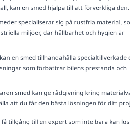
l, kan en smed hjälpa till att förverkliga den.
der specialiserar sig på rustfria material, s
triella miljöer, där hållbarhet och hygien är
kan en smed tillhandahålla specialtillverkade d
ssningar som förbättrar bilens prestanda och
aren smed kan ge rådgivning kring materialva
lla att du får den bästa lösningen för ditt pro
 få tillgång till en expert som inte bara kan lö