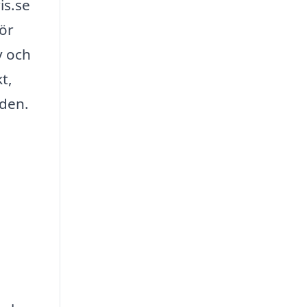
is.se
för
v och
t,
nden.