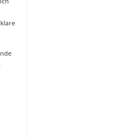
och
klare
ande
n