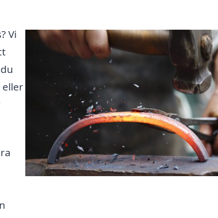
? Vi
tt
 du
 eller
v
ära
en