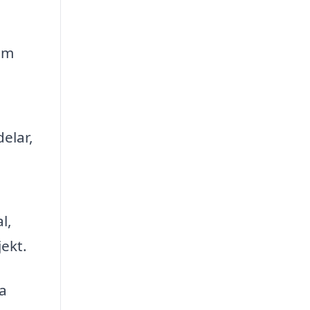
om
elar,
l,
jekt.
sa