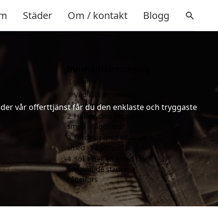
m
Städer
Om / kontakt
Blogg
Innehållsförteckning
gömma
1
Vad kan en smed i
Fågelfors hjälpa till med?
er vår offerttjänst får du den enklaste och tryggaste
2
Hur mycket kostar en
smed i Fågelfors?
3
Fördelar med att välja
smed i Fågelfors
4
Sök efter en smed i de
omgivande städerna
Fågelfors