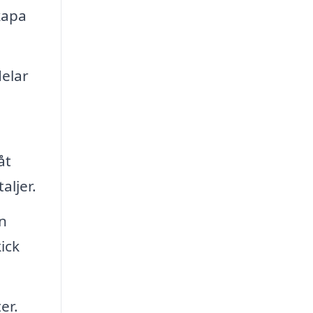
kapa
elar
åt
aljer.
n
ick
er.