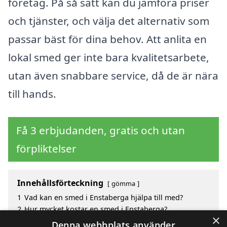
företag. På så sätt kan du jämföra priser
och tjänster, och välja det alternativ som
passar bäst för dina behov. Att anlita en
lokal smed ger inte bara kvalitetsarbete,
utan även snabbare service, då de är nära
till hands.
Få 3 erbjudanden, gratis och utan
förpliktelser
Innehållsförteckning
gömma
1
Vad kan en smed i Enstaberga hjälpa till med?
2
Hur mycket kostar en smed i Enstaberga?
×
3
Fördelar med att välja smed i Enstaberga
Denna webbplats använder